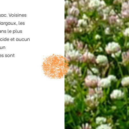
sac. Voisines
Margaux, les
ans le plus
icide et aucun
 un
es sont