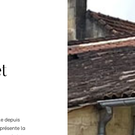
t
le depuis
eprésente la