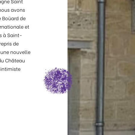
agne Saint
 nous avons
de Boüard de
ernationale et
s à Saint-
repris de
 une nouvelle
 du Château
 intimiste