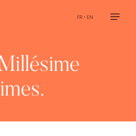
FR
•
EN
Menu
Millésime
simes.