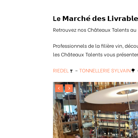
Le
𝗠𝗮𝗿𝗰𝗵𝗲́ 𝗱𝗲𝘀 𝗟𝗶𝘃𝗿𝗮𝗯𝗹
Retrouvez nos Châteaux Talents au 
Professionnels de la filière vin, déc
les Châteaux Talents vous présente
RIEDEL
🍷 –
TONNELLERIE SYLVAIN
🌳