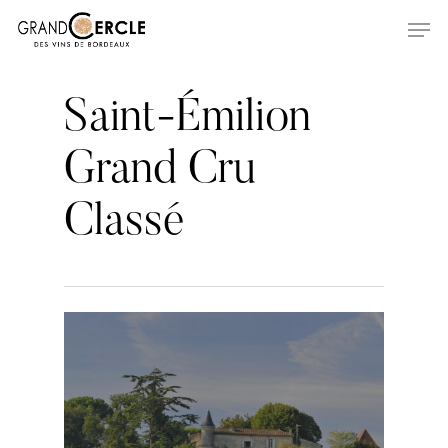
Skip
Men
to
main
content
Saint-Émilion
Grand Cru
Classé